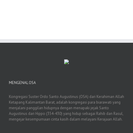
MENGENAL OSA
Kongregasi Suster Ordo Santo Augustinus (OSA) dari Kerahiman Allah
Ketapang Kalimantan Barat, adalah kongregasi para biarawati yang
menjalani panggilan hidupnya dengan menapaki jejak Santo
Augustinus dari Hippo (354-430) yang hidup sebagai Rahib dan Rasul,
mengejar kesempurnaan cinta kasih dalam melayani Kerajaan Allah.