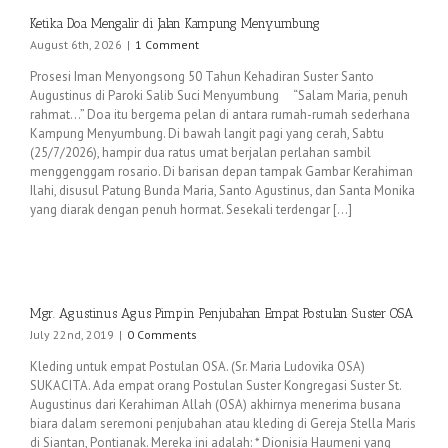
Ketika Doa Mengalir di Jalan Kampung Menyumbung
August 6th, 2026
|
1 Comment
Prosesi Iman Menyongsong 50 Tahun Kehadiran Suster Santo
Augustinus di Paroki Salib Suci Menyumbung “Salam Maria, penuh
rahmat…” Doa itu bergema pelan di antara rumah-rumah sederhana
Kampung Menyumbung. Di bawah langit pagi yang cerah, Sabtu
(25/7/2026), hampir dua ratus umat berjalan perlahan sambil
menggenggam rosario. Di barisan depan tampak Gambar Kerahiman
Ilahi, disusul Patung Bunda Maria, Santo Agustinus, dan Santa Monika
yang diarak dengan penuh hormat. Sesekali terdengar [...]
Mgr. Agustinus Agus Pimpin Penjubahan Empat Postulan Suster OSA
July 22nd, 2019
|
0 Comments
Kleding untuk empat Postulan OSA. (Sr. Maria Ludovika OSA)
SUKACITA. Ada empat orang Postulan Suster Kongregasi Suster St.
Augustinus dari Kerahiman Allah (OSA) akhirnya menerima busana
biara dalam seremoni penjubahan atau kleding di Gereja Stella Maris
di Siantan, Pontianak. Mereka ini adalah: * Dionisia Haumeni yang