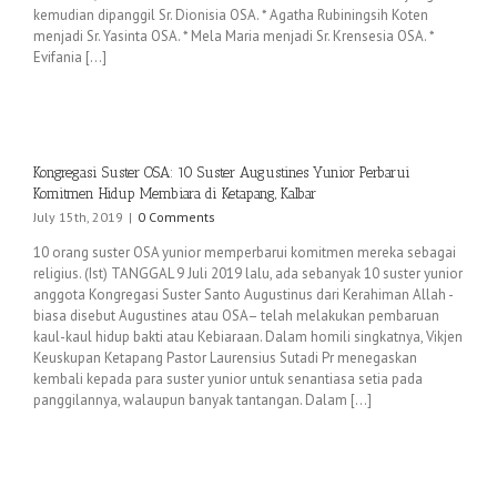
kemudian dipanggil Sr. Dionisia OSA. * Agatha Rubiningsih Koten
menjadi Sr. Yasinta OSA. * Mela Maria menjadi Sr. Krensesia OSA. *
Evifania [...]
Kongregasi Suster OSA: 10 Suster Augustines Yunior Perbarui
Komitmen Hidup Membiara di Ketapang, Kalbar
July 15th, 2019
|
0 Comments
10 orang suster OSA yunior memperbarui komitmen mereka sebagai
religius. (Ist) TANGGAL 9 Juli 2019 lalu, ada sebanyak 10 suster yunior
anggota Kongregasi Suster Santo Augustinus dari Kerahiman Allah -
biasa disebut Augustines atau OSA– telah melakukan pembaruan
kaul-kaul hidup bakti atau Kebiaraan. Dalam homili singkatnya, Vikjen
Keuskupan Ketapang Pastor Laurensius Sutadi Pr menegaskan
kembali kepada para suster yunior untuk senantiasa setia pada
panggilannya, walaupun banyak tantangan. Dalam [...]